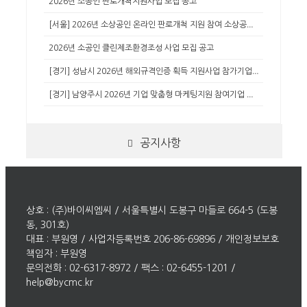
2026년 소공인 판로개척지원사업 모집 공고
[
서울] 2026년 소상공인 온라인 판로개척 지원 참여 소상공인 모집 공...
2026년 소공인 클린제조환경조성 사업 모집 공고
[
경기] 성남시 2026년 해외규격인증 획득 지원사업 참가기업 모집 추가...
[
경기] 남양주시 2026년 기업 맞춤형 마케팅지원 참여기업 모집 공고(...
공지사항
상호 : (주)바이씨엠씨 / 서울특별시 도봉구 마들로 664-5 (도봉
동, 301호)
대표 : 부원영 / 사업자등록번호 206-86-69896 / 개인정보보호
책임자 : 부원영
문의전화 : 02-6317-8972 / 팩스 : 02-6455-1201 /
help@bycmc.kr