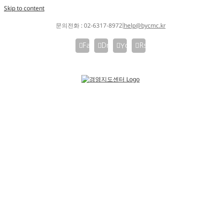
Skip to content
문의전화 : 02-6317-8972
help@bycmc.kr
|
Facebook
Dropbox
YouTube
Rss